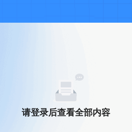
请登录后查看全部内容