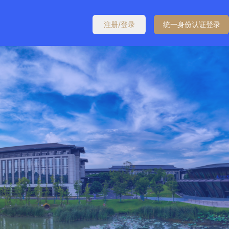
注册/登录
统一身份认证登录